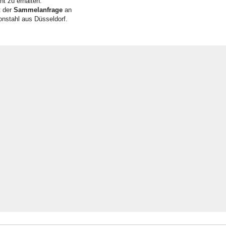
t zu erhalten.
t der
Sammelanfrage
an
onstahl aus Düsseldorf.