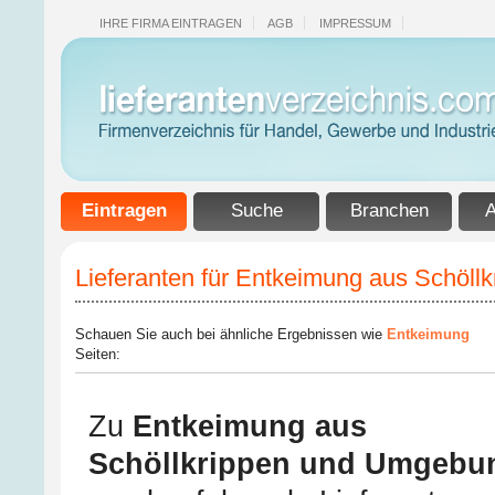
IHRE FIRMA EINTRAGEN
AGB
IMPRESSUM
Eintragen
Suche
Branchen
A
Lieferanten für Entkeimung aus Schöl
Schauen Sie auch bei ähnliche Ergebnissen wie
Entkeimung
Seiten:
Zu
Entkeimung aus
Schöllkrippen und Umgebu