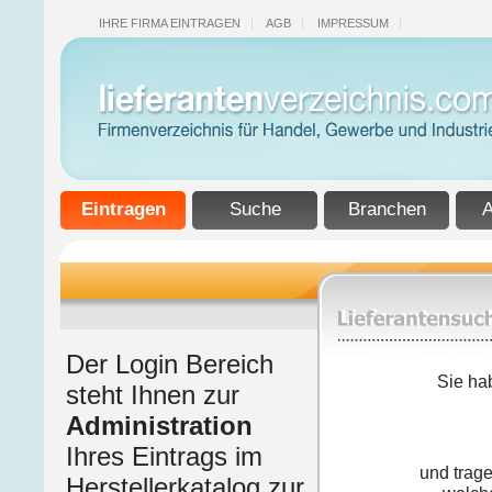
IHRE FIRMA EINTRAGEN
AGB
IMPRESSUM
Eintragen
Suche
Branchen
A
Der Login Bereich
Sie ha
steht Ihnen zur
Administration
Ihres Eintrags im
und trage
Herstellerkatalog zur