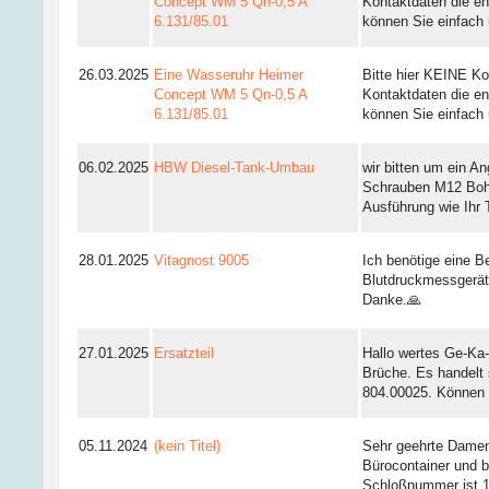
Concept WM 5 Qn-0,5 A
Kontaktdaten die en
6.131/85.01
können Sie einfach 
26.03.2025
Eine Wasseruhr Heimer
Bitte hier KEINE Kon
Concept WM 5 Qn-0,5 A
Kontaktdaten die en
6.131/85.01
können Sie einfach 
06.02.2025
HBW Diesel-Tank-Umbau
wir bitten um ein A
Schrauben M12 Boh
Ausführung wie Ihr
28.01.2025
Vitagnost 9005
Ich benötige eine B
Blutdruckmessgerät
Danke.🙏
27.01.2025
Ersatzteil
Hallo wertes Ge-Ka-
Brüche. Es handelt 
804.00025. Können S
05.11.2024
(kein Titel)
Sehr geehrte Damen
Bürocontainer und b
Schloßnummer ist 1