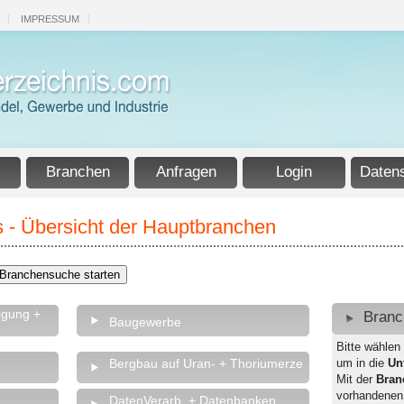
IMPRESSUM
Branchen
Anfragen
Login
Daten
 - Übersicht der Hauptbranchen
igung +
Branc
Baugewerbe
Bitte wählen
Bergbau auf Uran- + Thoriumerze
um in die
Un
Mit der
Bran
vorhandenen
DatenVerarb. + Datenbanken