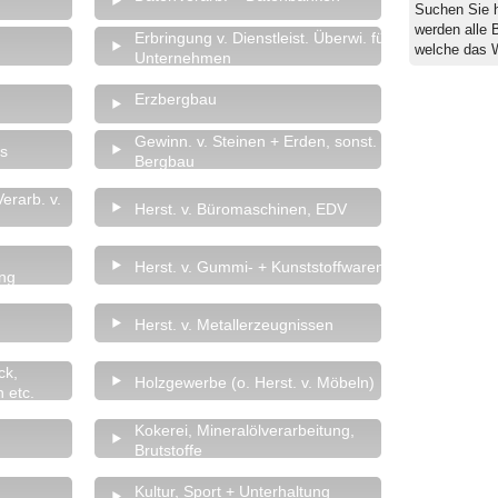
Suchen Sie 
werden alle 
Erbringung v. Dienstleist. Überwi. für
welche das 
Unternehmen
Erzbergbau
Gewinn. v. Steinen + Erden, sonst.
as
Bergbau
erarb. v.
Herst. v. Büromaschinen, EDV
Herst. v. Gummi- + Kunststoffwaren
ung
Herst. v. Metallerzeugnissen
ck,
Holzgewerbe (o. Herst. v. Möbeln)
 etc.
Kokerei, Mineralölverarbeitung,
Brutstoffe
Kultur, Sport + Unterhaltung