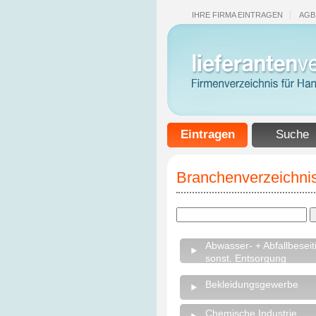
IHRE FIRMA EINTRAGEN
AGB
Eintragen
Suche
Branchenverzeichnis
Abwasser- + Abfallbeseit
sonst. Entsorgung
Bekleidungsgewerbe
Chemische Industrie