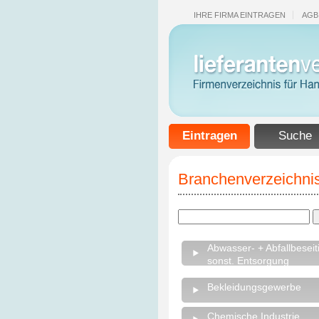
IHRE FIRMA EINTRAGEN
AGB
Eintragen
Suche
Branchenverzeichnis
Abwasser- + Abfallbeseit
sonst. Entsorgung
Bekleidungsgewerbe
Chemische Industrie