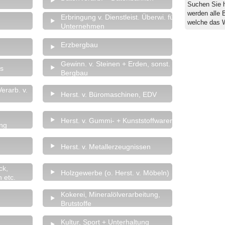
Suchen Sie 
werden alle 
Erbringung v. Dienstleist. Überwi. für
welche das 
Unternehmen
Erzbergbau
Gewinn. v. Steinen + Erden, sonst.
as
Bergbau
erarb. v.
Herst. v. Büromaschinen, EDV
Herst. v. Gummi- + Kunststoffwaren
ung
Herst. v. Metallerzeugnissen
ck,
Holzgewerbe (o. Herst. v. Möbeln)
 etc.
Kokerei, Mineralölverarbeitung,
Brutstoffe
Kultur, Sport + Unterhaltung