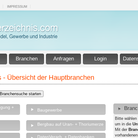
IMPRESSUM
Branchen
Anfragen
Login
Daten
 - Übersicht der Hauptbranchen
igung +
Branc
Baugewerbe
Bitte wählen
Bergbau auf Uran- + Thoriumerze
um in die
Un
Mit der
Bran
vorhandenen
DatenVerarb. + Datenbanken