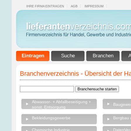
IHRE FIRMA EINTRAGEN
AGB
IMPRESSUM
Eintragen
Suche
Branchen
A
Branchenverzeichnis - Übersicht der 
Abwasser- + Abfallbeseitigung +
Baugewe
sonst. Entsorgung
Bekleidungsgewerbe
Bergbau 
Chemische Industrie
DatenVer