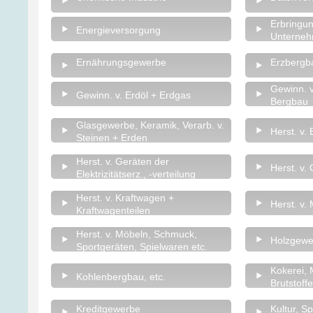
Erbringung
Energieversorgung
Unterne
Ernährungsgewerbe
Erzbergb
Gewinn. v
Gewinn. v. Erdöl + Erdgas
Bergbau
Glasgewerbe, Keramik, Verarb. v.
Herst. v
Steinen + Erden
Herst. v. Geräten der
Herst. v.
Elektrizitätserz., -verteilung
Herst. v. Kraftwagen +
Herst. v.
Kraftwagenteilen
Herst. v. Möbeln, Schmuck,
Holzgewer
Sportgeräten, Spielwaren etc.
Kokerei, 
Kohlenbergbau, etc.
Brutstoffe
Kreditgewerbe
Kultur, S