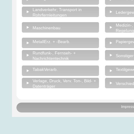
Landverkehr; Transport in
Lederge
Rohrfernleitungen
Medizin-,
Maschinenbau
Regelungs
MetallErz. + -Bearb.
Papierge
Rundfunk-, Fernseh- +
Sonstige
Nachrichtentechnik
TabakVerarb.
Textilgew
Verlage, Druck, Verv. Ton-, Bild- +
Verschie
Datenträger
Impres