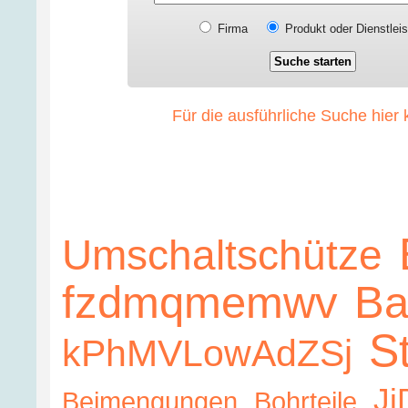
Firma
Produkt oder Dienstlei
Für die ausführliche Suche hier 
Umschaltschütze
fzdmqmemwv
Ba
S
kPhMVLowAdZSj
J
Beimengungen
Bohrteile