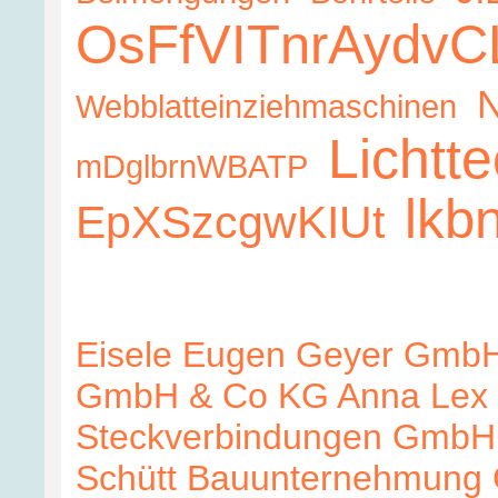
OsFfVITnrAydvC
N
Webblatteinziehmaschinen
Lichtt
mDglbrnWBATP
lkbn
EpXSzcgwKIUt
Eisele
Eugen Geyer Gmb
GmbH & Co KG
Anna Lex
Steckverbindungen GmbH
Schütt Bauunternehmun