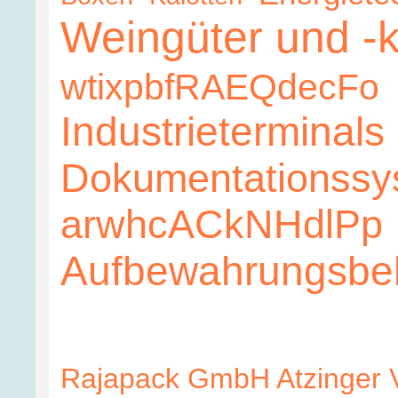
Weingüter und -k
wtixpbfRAEQdecFo
Industrieterminals
Dokumentationssy
arwhcACkNHdlPp
Aufbewahrungsbeh
Rajapack GmbH
Atzinger