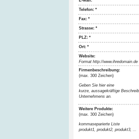
E-Mail: *
Telefon: *
Fax: *
Strasse: *
PLZ: *
Ort: *
Website:
Format http://www.ihredomain.de
Firmenbeschreibung:
(max. 300 Zeichen)
Geben Sie hier eine
kurze, aussagekräftige Beschreib
Unternehmens an.
Weitere Produkte:
(max. 300 Zeichen)
kommaseparierte Liste
produkt1, produkt2, produkt3, ...