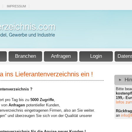
IMPRESSUM
Branchen
Anfragen
Login
Daten
a ins Lieferantenverzeichnis ein !
Hi
Bitte bea
antenverzeichnis ?
kostenpf
199,- Eu
ert pro Tag bis zu
5000 Zugriffe
,
Infos zum
l von
Anfragen
potentieller Kunden,
ntenverzeichnis eingetragenen Firmen, also an Sie weiter.
Rückfra
an
info@h
en" und überzeugen Sie sich von der Qualität unserer
antenverzeichnis für die Aquise neuer Kunden !