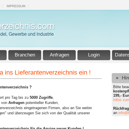
IMPRESSUM
Branchen
Anfragen
Login
Daten
a ins Lieferantenverzeichnis ein !
Hi
Bitte bea
antenverzeichnis ?
kostenpf
199,- Eu
ert pro Tag bis zu
5000 Zugriffe
,
Infos zum
l von
Anfragen
potentieller Kunden,
ntenverzeichnis eingetragenen Firmen, also an Sie weiter.
Rückfra
an
info@h
en" und überzeugen Sie sich von der Qualität unserer
antenverzeichnis für die Aquise neuer Kunden !