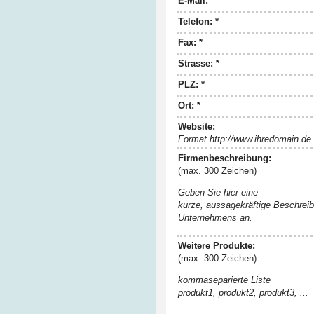
E-Mail: *
Telefon: *
Fax: *
Strasse: *
PLZ: *
Ort: *
Website:
Format http://www.ihredomain.de
Firmenbeschreibung:
(max. 300 Zeichen)
Geben Sie hier eine
kurze, aussagekräftige Beschreib
Unternehmens an.
Weitere Produkte:
(max. 300 Zeichen)
kommaseparierte Liste
produkt1, produkt2, produkt3, ...