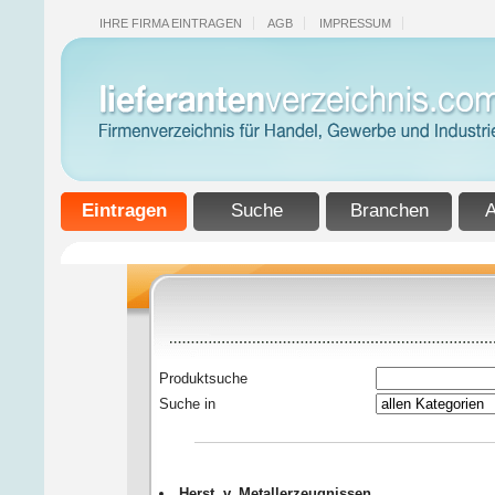
IHRE FIRMA EINTRAGEN
AGB
IMPRESSUM
Eintragen
Suche
Branchen
A
Produktsuche
Suche in
Herst. v. Metallerzeugnissen