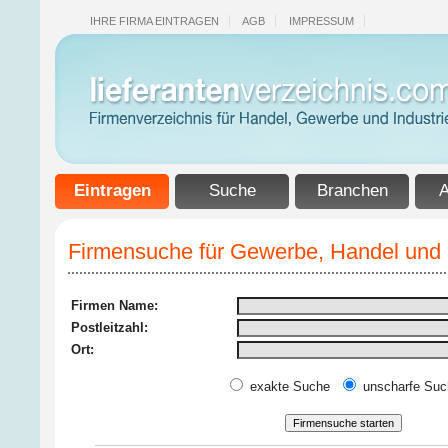
IHRE FIRMA EINTRAGEN
AGB
IMPRESSUM
Eintragen
Suche
Branchen
A
Firmensuche für Gewerbe, Handel und I
Firmen Name:
Postleitzahl:
Ort:
exakte Suche
unscharfe Suc