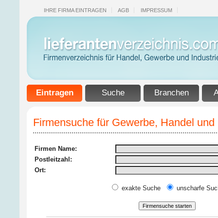
IHRE FIRMA EINTRAGEN
AGB
IMPRESSUM
Eintragen
Suche
Branchen
A
Firmensuche für Gewerbe, Handel und I
Firmen Name:
Postleitzahl:
Ort:
exakte Suche
unscharfe Suc