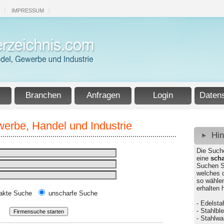
IMPRESSUM
Branchen
Anfragen
Login
Daten
erbe, Handel und Industrie
Hi
Die Such
eine
scha
Suchen S
welches 
so wähle
erhalten 
akte Suche
unscharfe Suche
- Edelsta
- Stahlbl
- Stahlw