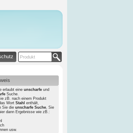
schutz
nweis
e erlaubt eine
unscharfe
und
rfe
Suche.
ie zB. nach einem Produkt
das Wort
Stahl
enthält,
n Sie die
unscharfe Suche
, Sie
hier dann Ergebnisse wie zB.:
hl
ech
annen usw.