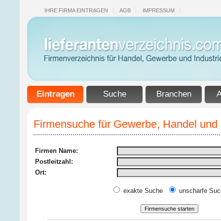
IHRE FIRMA EINTRAGEN
AGB
IMPRESSUM
Eintragen
Suche
Branchen
A
Firmensuche für Gewerbe, Handel und I
Firmen Name:
Postleitzahl:
Ort:
exakte Suche
unscharfe Suc