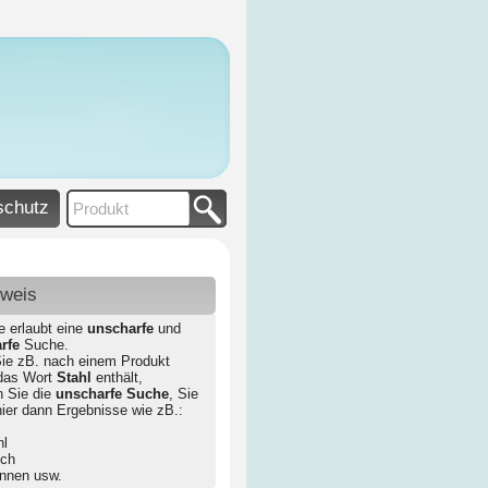
schutz
nweis
e erlaubt eine
unscharfe
und
rfe
Suche.
ie zB. nach einem Produkt
das Wort
Stahl
enthält,
n Sie die
unscharfe Suche
, Sie
hier dann Ergebnisse wie zB.:
hl
ech
annen usw.