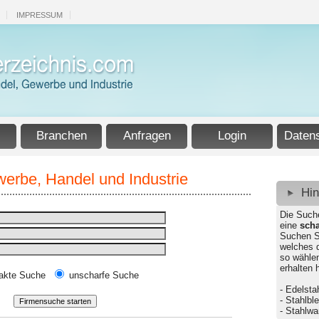
IMPRESSUM
Branchen
Anfragen
Login
Daten
erbe, Handel und Industrie
Hi
Die Such
eine
scha
Suchen S
welches 
so wähle
erhalten 
akte Suche
unscharfe Suche
- Edelsta
- Stahlbl
- Stahlw