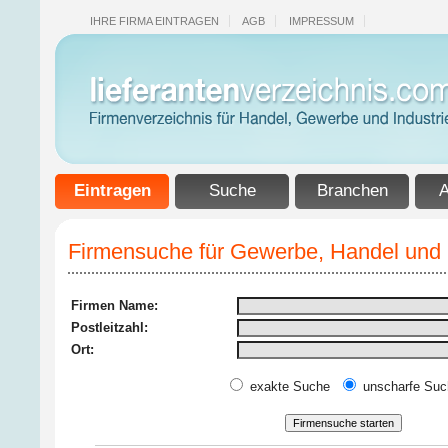
IHRE FIRMA EINTRAGEN
AGB
IMPRESSUM
Eintragen
Suche
Branchen
A
Firmensuche für Gewerbe, Handel und I
Firmen Name:
Postleitzahl:
Ort:
exakte Suche
unscharfe Suc