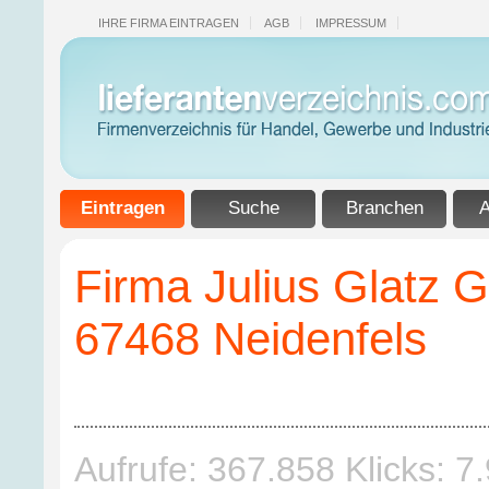
IHRE FIRMA EINTRAGEN
AGB
IMPRESSUM
Eintragen
Suche
Branchen
A
Firma Julius Glatz 
67468 Neidenfels
Aufrufe: 367.858 Klicks: 7