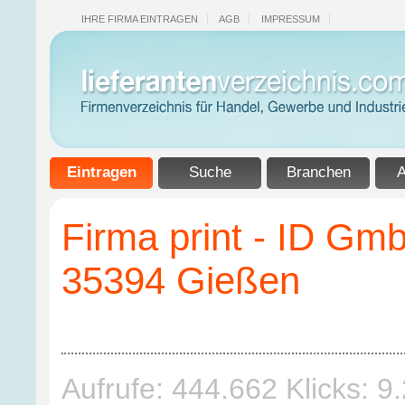
IHRE FIRMA EINTRAGEN
AGB
IMPRESSUM
Eintragen
Suche
Branchen
A
Firma print - ID G
35394 Gießen
Aufrufe: 444.662 Klicks: 9