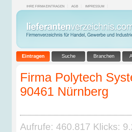
IHRE FIRMA EINTRAGEN
AGB
IMPRESSUM
Eintragen
Suche
Branchen
A
Firma Polytech Sy
90461 Nürnberg
Aufrufe: 460.817 Klicks: 9