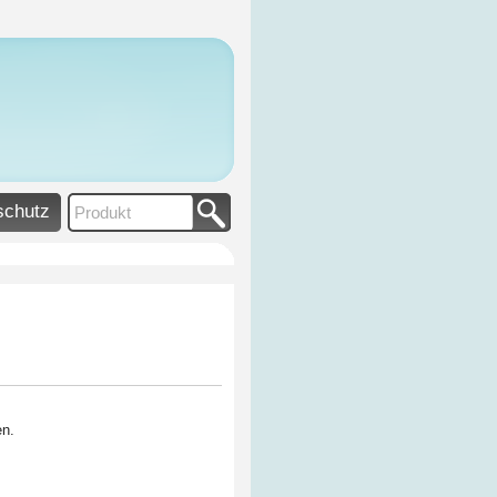
schutz
en.