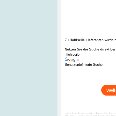
Zu
Hohlseile Lieferanten
wurde n
Nutzen Sie die Suche direkt bei
Benutzerdefinierte Suche
weit
Im Lieferantenverzeichnis finden Sie Firm
Mit über 70.000 Firmen zählt das Lieferan