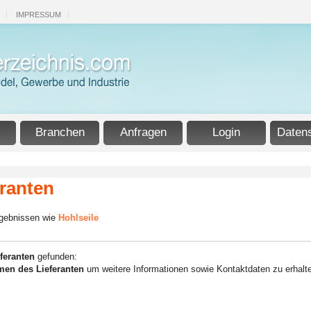
IMPRESSUM
Branchen
Anfragen
Login
Daten
eranten
rgebnissen wie
Hohlseile
feranten
gefunden:
en des Lieferanten
um weitere Informationen sowie Kontaktdaten zu erhalt