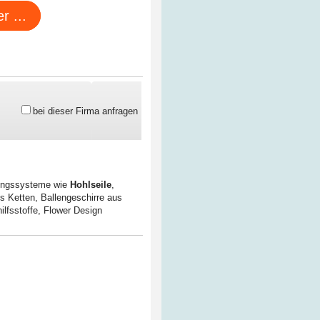
r ...
bei dieser Firma anfragen
ungssysteme wie
Hohlseile
,
us Ketten
,
Ballengeschirre aus
lfsstoffe
,
Flower Design