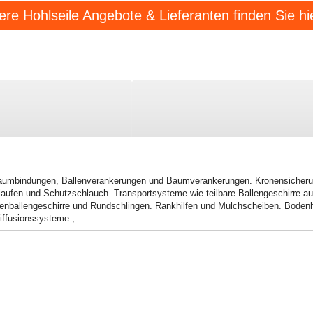
ere Hohlseile Angebote & Lieferanten finden Sie hie
aumbindungen
,
Ballenverankerungen und Baumverankerungen. Kronensicher
laufen und Schutzschlauch. Transportsysteme wie teilbare Ballengeschirre a
enballengeschirre und Rundschlingen. Rankhilfen und Mulchscheiben. Bodenhi
iffusionssysteme.
,