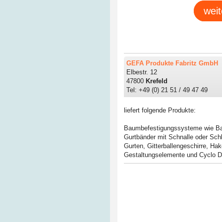
weit
GEFA Produkte Fabritz GmbH
Elbestr. 12
47800
Krefeld
Tel: +49 (0) 21 51 / 49 47 49
liefert folgende Produkte:
Baumbefestigungssysteme wie B
Gurtbänder mit Schnalle oder Sch
Gurten
,
Gitterballengeschirre
,
Hak
Gestaltungselemente und Cyclo D