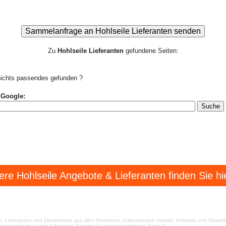
Zu
Hohlseile Lieferanten
gefundene Seiten:
ichts passendes gefunden ?
 Google:
ere Hohlseile Angebote & Lieferanten finden Sie hie
en, Lieferanten und Dienstleister aus allen Bereichen, insbesondere Handel, Industrie und Gewer
tenverzeichnis zu den führenden Portalen für den gewerblichen Einkauf.