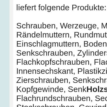
liefert folgende Produkte:
Schrauben
,
Werzeuge
,
M
Rändelmuttern
,
Rundmut
Einschlagmuttern
,
Boden
Senkschrauben
,
Zylinde
Flachkopfschrauben
,
Fla
Innensechskant
,
Plastik
Zierschrauben
,
Senksch
Kopfgewinde
,
Senk
Holz
Flachrundschrauben
,
Se