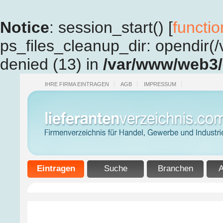
Notice
: session_start() [
functio
ps_files_cleanup_dir: opendir(/v
denied (13) in
/var/www/web3/h
IHRE FIRMA EINTRAGEN
AGB
IMPRESSUM
Eintragen
Suche
Branchen
A