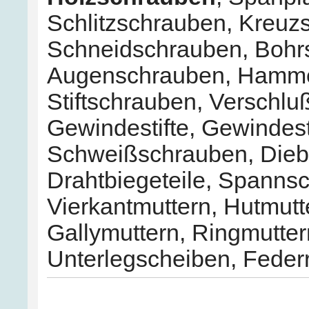
Schlitzschrauben
,
Kreuzs
Schneidschrauben
,
Bohr
Augenschrauben
,
Hamme
Stiftschrauben
,
Verschlu
Gewindestifte
,
Gewindes
Schweißschrauben
,
Dieb
Drahtbiegeteile
,
Spannsc
Vierkantmuttern
,
Hutmutt
Gallymuttern
,
Ringmutter
Unterlegscheiben
,
Feder