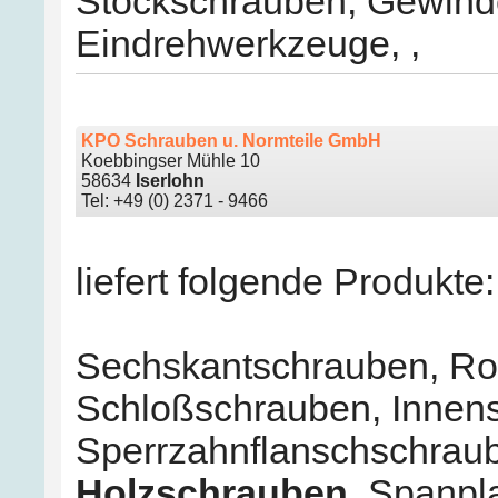
Stockschrauben
,
Gewinde
Eindrehwerkzeuge
,
,
KPO Schrauben u. Normteile GmbH
Koebbingser Mühle 10
58634
Iserlohn
Tel: +49 (0) 2371 - 9466
liefert folgende Produkte:
Sechskantschrauben
,
Ro
Schloßschrauben
,
Innen
Sperrzahnflanschschrau
Holzschrauben
,
Spanpl