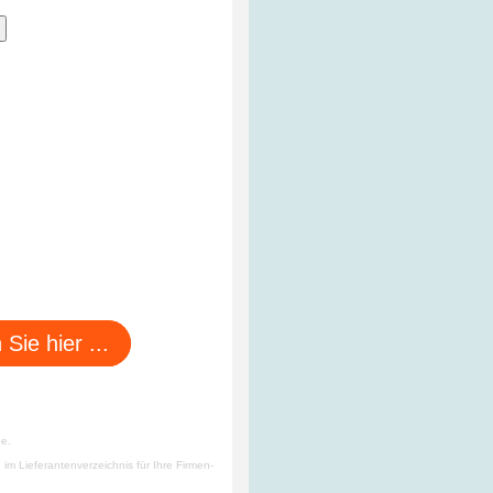
ie hier ...
be.
m Lieferantenverzeichnis für Ihre Firmen-