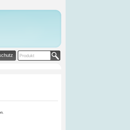
schutz
en.