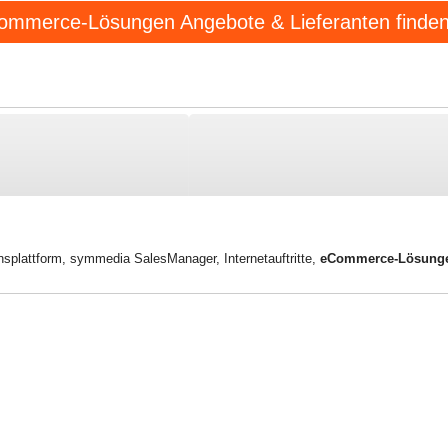
ommerce-Lösungen Angebote & Lieferanten finden S
splattform
,
symmedia SalesManager
,
Internetauftritte
,
eCommerce-Lösung