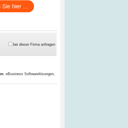
ie hier ...
bei dieser Firma anfragen
en
,
eBusiness Softwarelösungen
,